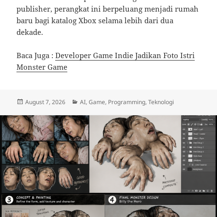
publisher, perangkat ini berpeluang menjadi rumah
baru bagi katalog Xbox selama lebih dari dua
dekade.
Baca Juga :
Developer Game Indie Jadikan Foto Istri
Monster Game
Posted
Categories
August 7, 2026
AI
,
Game
,
Programming
,
Teknologi
on