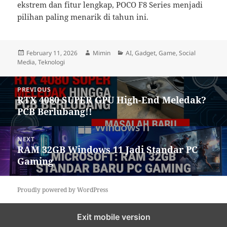
ekstrem dan fitur lengkap, POCO F8 Series menjadi
pilihan paling menarik di tahun ini.
Posted
Author
Categories
February 11, 2026
Mimin
AI
,
Gadget
,
Game
,
Social
on
Media
,
Teknologi
Post
PREVIOUS
navigation
RTX 4080 SUPER GPU High-End Meledak?
Previous
PCB Berlubang!!
post:
NEXT
RAM 32GB Windows 11 Jadi Standar PC
Next
Gaming
post:
Proudly powered by WordPress
Exit mobile version