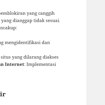
pemblokiran yang canggih
 yang dianggap tidak sesuai.
encakup:
ng mengidentifikasi dan
situs yang dilarang diakses
n Internet
: Implementasi
ir