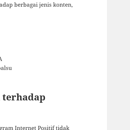
hadap berbagai jenis konten,
A
palsu
k terhadap
ram Internet Positif tidak