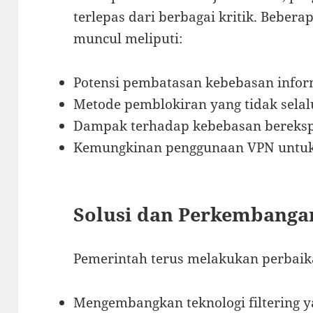
terlepas dari berbagai kritik. Beber
muncul meliputi:
Potensi pembatasan kebebasan infor
Metode pemblokiran yang tidak selal
Dampak terhadap kebebasan bereksp
Kemungkinan penggunaan VPN untuk
Solusi dan Perkembanga
Pemerintah terus melakukan perbaik
Mengembangkan teknologi filtering y