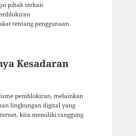
i pihak terkait
emblokiran
kat tentang penggunaan
nya Kesadaran
anisme pemblokiran, melainkan
an lingkungan digital yang
ernet, kita memiliki tanggung