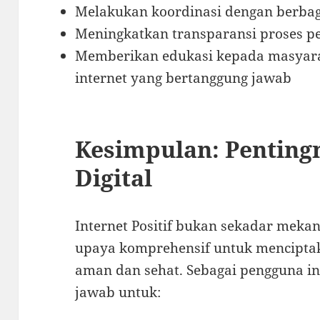
Melakukan koordinasi dengan berbaga
Meningkatkan transparansi proses p
Memberikan edukasi kepada masyara
internet yang bertanggung jawab
Kesimpulan: Penting
Digital
Internet Positif bukan sekadar mek
upaya komprehensif untuk menciptak
aman dan sehat. Sebagai pengguna int
jawab untuk: