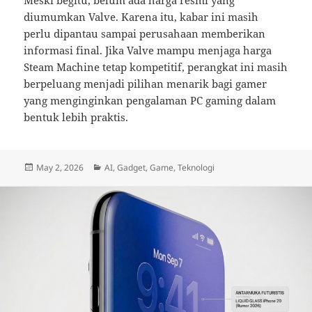
Meski begitu, belum ada harga resmi yang
diumumkan Valve. Karena itu, kabar ini masih
perlu dipantau sampai perusahaan memberikan
informasi final. Jika Valve mampu menjaga harga
Steam Machine tetap kompetitif, perangkat ini masih
berpeluang menjadi pilihan menarik bagi gamer
yang menginginkan pengalaman PC gaming dalam
bentuk lebih praktis.
Posted
Categories
May 2, 2026
AI
,
Gadget
,
Game
,
Teknologi
on