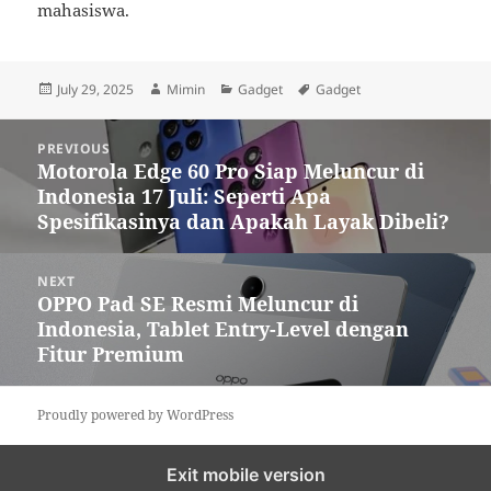
mahasiswa.
Posted
Author
Categories
Tags
July 29, 2025
Mimin
Gadget
Gadget
on
Post
PREVIOUS
navigation
Motorola Edge 60 Pro Siap Meluncur di
Previous
Indonesia 17 Juli: Seperti Apa
post:
Spesifikasinya dan Apakah Layak Dibeli?
NEXT
OPPO Pad SE Resmi Meluncur di
Next
Indonesia, Tablet Entry-Level dengan
post:
Fitur Premium
Proudly powered by WordPress
Exit mobile version