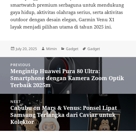
smartwatch premium serbaguna untuk mendukung
gaya hidup, aktivitas olahraga serius, serta aktivitas
outdoor dengan desain elegan, Garmin Venu X1
layak menjadi pilihan utama di tahun 2025 ini.
Posted
Author
Categories
Tags
July 20, 2025
Mimin
Gadget
Gadget
on
Post
PREVIOUS
navigation
Mengintip Huawei Pura 80 Ultra:
Previous
Smartphone dengan Kamera Zoom Optik
post:
Terbaik 2025m
NEXT
Cabubu on Mars & Venus: Ponsel Lipat
Next
Samsung Terlangka dari Caviar untuk
post:
Kolektor