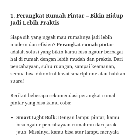
1. Perangkat Rumah Pintar – Bikin Hidup
Jadi Lebih Praktis
Siapa sih yang nggak mau rumahnya jadi lebih
modern dan efisien?
Perangkat rumah pintar
adalah solusi yang bikin kamu bisa ngatur berbagai
hal di rumah dengan lebih mudah dan praktis. Dari
pencahayaan, suhu ruangan, sampai keamanan,
semua bisa dikontrol lewat smartphone atau bahkan
suara!
Berikut beberapa rekomendasi perangkat rumah
pintar yang bisa kamu coba:
Smart Light Bulb
: Dengan lampu pintar, kamu
bisa ngatur pencahayaan rumahmu dari jarak
jauh. Misalnya, kamu bisa atur lampu menyala