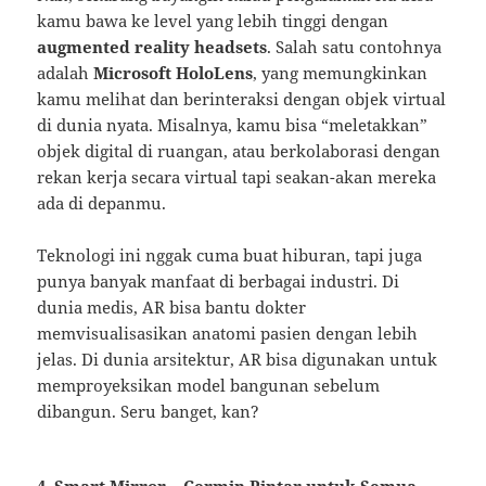
kamu bawa ke level yang lebih tinggi dengan
augmented reality headsets
. Salah satu contohnya
adalah
Microsoft HoloLens
, yang memungkinkan
kamu melihat dan berinteraksi dengan objek virtual
di dunia nyata. Misalnya, kamu bisa “meletakkan”
objek digital di ruangan, atau berkolaborasi dengan
rekan kerja secara virtual tapi seakan-akan mereka
ada di depanmu.
Teknologi ini nggak cuma buat hiburan, tapi juga
punya banyak manfaat di berbagai industri. Di
dunia medis, AR bisa bantu dokter
memvisualisasikan anatomi pasien dengan lebih
jelas. Di dunia arsitektur, AR bisa digunakan untuk
memproyeksikan model bangunan sebelum
dibangun. Seru banget, kan?
4. Smart Mirror – Cermin Pintar untuk Semua