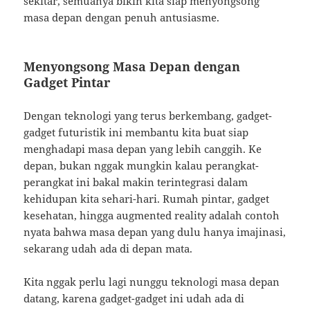
sekitar, semuanya bikin kita siap menyongsong
masa depan dengan penuh antusiasme.
Menyongsong Masa Depan dengan
Gadget Pintar
Dengan teknologi yang terus berkembang, gadget-
gadget futuristik ini membantu kita buat siap
menghadapi masa depan yang lebih canggih. Ke
depan, bukan nggak mungkin kalau perangkat-
perangkat ini bakal makin terintegrasi dalam
kehidupan kita sehari-hari. Rumah pintar, gadget
kesehatan, hingga augmented reality adalah contoh
nyata bahwa masa depan yang dulu hanya imajinasi,
sekarang udah ada di depan mata.
Kita nggak perlu lagi nunggu teknologi masa depan
datang, karena gadget-gadget ini udah ada di