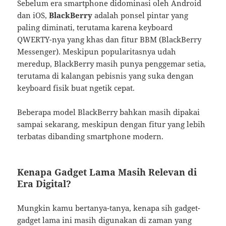
Sebelum era smartphone didominasi oleh Android
dan iOS,
BlackBerry
adalah ponsel pintar yang
paling diminati, terutama karena keyboard
QWERTY-nya yang khas dan fitur BBM (BlackBerry
Messenger). Meskipun popularitasnya udah
meredup, BlackBerry masih punya penggemar setia,
terutama di kalangan pebisnis yang suka dengan
keyboard fisik buat ngetik cepat.
Beberapa model BlackBerry bahkan masih dipakai
sampai sekarang, meskipun dengan fitur yang lebih
terbatas dibanding smartphone modern.
Kenapa Gadget Lama Masih Relevan di
Era Digital?
Mungkin kamu bertanya-tanya, kenapa sih gadget-
gadget lama ini masih digunakan di zaman yang