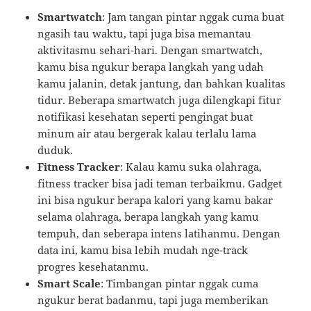
Smartwatch
: Jam tangan pintar nggak cuma buat
ngasih tau waktu, tapi juga bisa memantau
aktivitasmu sehari-hari. Dengan smartwatch,
kamu bisa ngukur berapa langkah yang udah
kamu jalanin, detak jantung, dan bahkan kualitas
tidur. Beberapa smartwatch juga dilengkapi fitur
notifikasi kesehatan seperti pengingat buat
minum air atau bergerak kalau terlalu lama
duduk.
Fitness Tracker
: Kalau kamu suka olahraga,
fitness tracker bisa jadi teman terbaikmu. Gadget
ini bisa ngukur berapa kalori yang kamu bakar
selama olahraga, berapa langkah yang kamu
tempuh, dan seberapa intens latihanmu. Dengan
data ini, kamu bisa lebih mudah nge-track
progres kesehatanmu.
Smart Scale
: Timbangan pintar nggak cuma
ngukur berat badanmu, tapi juga memberikan