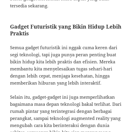
tersedia sekarang.
Gadget Futuristik yang Bikin Hidup Lebih
Praktis
Semua gadget futuristik ini nggak cuma keren dari
segi teknologi, tapi juga punya peran penting buat
bikin hidup kita lebih praktis dan efisien. Mereka
membantu kita menyelesaikan tugas sehari-hari
dengan lebih cepat, menjaga kesehatan, hingga
memberikan hiburan yang lebih interaktif.
Selain itu, gadget-gadget ini juga memperlihatkan
bagaimana masa depan teknologi bakal terlihat. Dari
rumah pintar yang terintegrasi dengan berbagai
perangkat, sampai teknologi augmented reality yang
mengubah cara kita berinteraksi dengan dunia