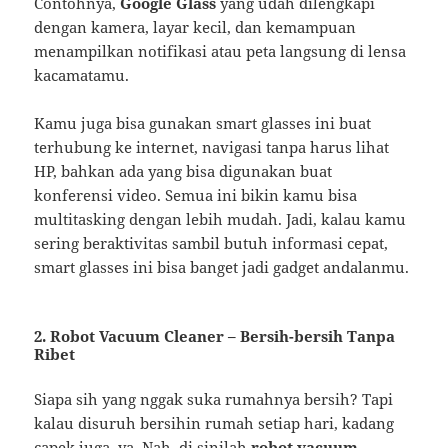
Contohnya,
Google Glass
yang udah dilengkapi
dengan kamera, layar kecil, dan kemampuan
menampilkan notifikasi atau peta langsung di lensa
kacamatamu.
Kamu juga bisa gunakan smart glasses ini buat
terhubung ke internet, navigasi tanpa harus lihat
HP, bahkan ada yang bisa digunakan buat
konferensi video. Semua ini bikin kamu bisa
multitasking dengan lebih mudah. Jadi, kalau kamu
sering beraktivitas sambil butuh informasi cepat,
smart glasses ini bisa banget jadi gadget andalanmu.
2. Robot Vacuum Cleaner – Bersih-bersih Tanpa
Ribet
Siapa sih yang nggak suka rumahnya bersih? Tapi
kalau disuruh bersihin rumah setiap hari, kadang
capek juga, ya. Nah, di sinilah
robot vacuum