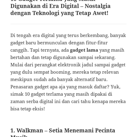
Digunakan di Era Digital – Nostalgia
dengan Teknologi yang Tetap Awet!
Di tengah era digital yang terus berkembang, banyak
gadget baru bermunculan dengan fitur-fitur
canggih. Tapi ternyata, ada
gadget lama
yang masih
bertahan dan tetap digunakan sampai sekarang.
Mulai dari perangkat elektronik jadul sampai gadget
yang dulu sempat booming, mereka tetap relevan
meskipun sudah ada banyak alternatif baru.
Penasaran gadget apa aja yang masuk daftar? Yuk,
simak 10 gadget terlama yang masih dipakai di
zaman serba digital ini dan cari tahu kenapa mereka
bisa tetap eksis!
1.
Walkman – Setia Menemani Pecinta