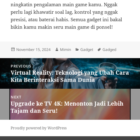
ningkatin pengalaman main game kamu. Nggak
perlu lagi khawatir soal lag, kontrol yang nggak
presisi, atau baterai habis. Semua gadget ini bakal
bikin kamu makin seru main game di ponsel!
Posted
Author
Categories
Tags
November 15, 2024
Mimin
Gadget
Gadged
on
Post
PREVIOUS
navigation
Virtual Reality: Teknologi yang Ubah Cara
Previous
Kita Berinteraksi Sama Dunia
post:
NEXT
Upgrade ke TV 4K: Menonton Jadi Lebih
Next
Tajam dan Seru!
post:
Proudly powered by WordPress