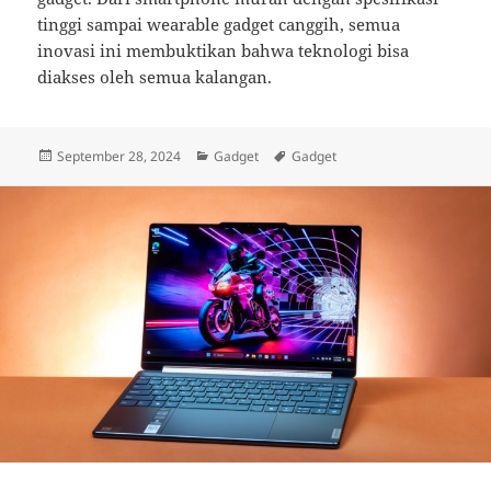
tinggi sampai wearable gadget canggih, semua
inovasi ini membuktikan bahwa teknologi bisa
diakses oleh semua kalangan.
Posted
Categories
Tags
September 28, 2024
Gadget
Gadget
on