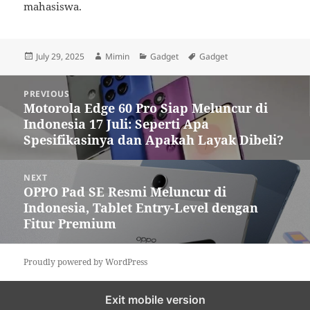
mahasiswa.
Posted
Author
Categories
Tags
July 29, 2025
Mimin
Gadget
Gadget
on
Post
PREVIOUS
navigation
Motorola Edge 60 Pro Siap Meluncur di
Previous
Indonesia 17 Juli: Seperti Apa
post:
Spesifikasinya dan Apakah Layak Dibeli?
NEXT
OPPO Pad SE Resmi Meluncur di
Next
Indonesia, Tablet Entry-Level dengan
post:
Fitur Premium
Proudly powered by WordPress
Exit mobile version