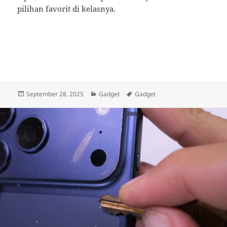
pilihan favorit di kelasnya.
Posted
Categories
Tags
September 28, 2025
Gadget
Gadget
on