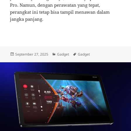
Pro. Namun, dengan perawatan yang tepat,
perangkat ini tetap bisa tampil menawan dalam
jangka panjang.
Posted
Categories
Tags
September 27, 2025
Gadget
Gadget
on