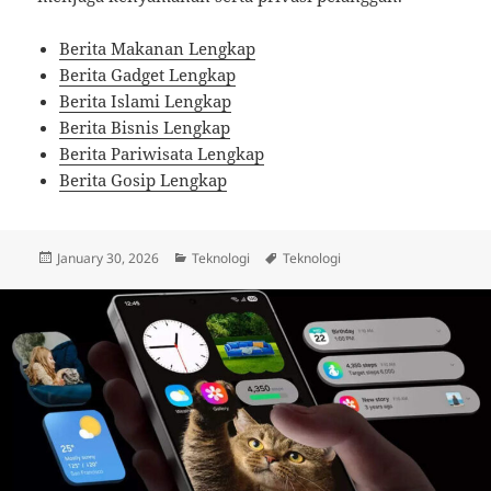
Berita Makanan Lengkap
Berita Gadget Lengkap
Berita Islami Lengkap
Berita Bisnis Lengkap
Berita Pariwisata Lengkap
Berita Gosip Lengkap
Posted
Categories
Tags
January 30, 2026
Teknologi
Teknologi
on