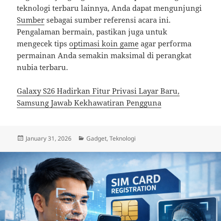
teknologi terbaru lainnya, Anda dapat mengunjungi
Sumber
sebagai sumber referensi acara ini.
Pengalaman bermain, pastikan juga untuk
mengecek tips
optimasi koin game
agar performa
permainan Anda semakin maksimal di perangkat
nubia terbaru.
Galaxy S26 Hadirkan Fitur Privasi Layar Baru,
Samsung Jawab Kekhawatiran Pengguna
Posted
Categories
January 31, 2026
Gadget
,
Teknologi
on