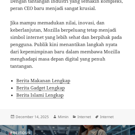
Dengan tantangan industri yang semakin kompleks,
peran CEO baru menjadi sangat krusial.
Jika mampu memadukan nilai, inovasi, dan
keberlanjutan, Mozilla berpeluang tetap menjadi
simbol internet yang lebih sehat dan berpihak pada
pengguna. Publik kini menantikan langkah nyata
dari kepemimpinan baru dalam membawa Mozilla
menghadapi masa depan digital yang penuh
tantangan.
Berita Makanan Lengkap
Berita Gadget Lengkap
Berita Islami Lengkap
Posted
Author
Categories
Tags
December 14, 2025
Mimin
Internet
Internet
on
Post
PREVIOUS