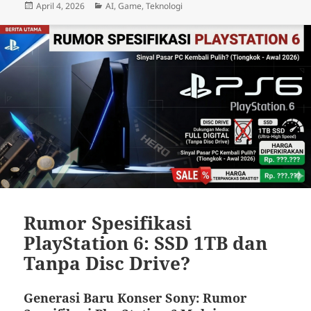
Posted
Categories
April 4, 2026
AI
,
Game
,
Teknologi
on
Rumor Spesifikasi
PlayStation 6: SSD 1TB dan
Tanpa Disc Drive?
Generasi Baru Konser Sony: Rumor