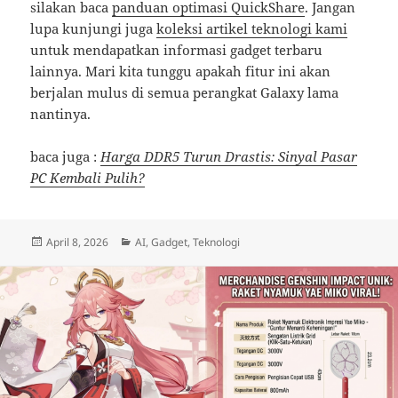
silakan baca
panduan optimasi QuickShare
. Jangan
lupa kunjungi juga
koleksi artikel teknologi kami
untuk mendapatkan informasi gadget terbaru
lainnya. Mari kita tunggu apakah fitur ini akan
berjalan mulus di semua perangkat Galaxy lama
nantinya.
baca juga :
Harga DDR5 Turun Drastis: Sinyal Pasar
PC Kembali Pulih?
Posted
Categories
April 8, 2026
AI
,
Gadget
,
Teknologi
on