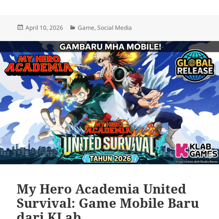
Posted
Categories
April 10, 2026
Game
,
Social Media
on
My Hero Academia United
Survival: Game Mobile Baru
dari KLab