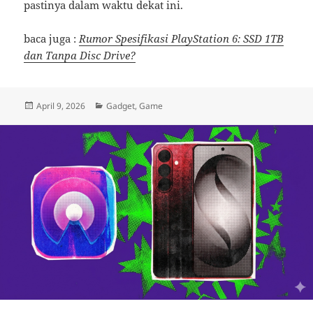
pastinya dalam waktu dekat ini.
baca juga :
Rumor Spesifikasi PlayStation 6: SSD 1TB
dan Tanpa Disc Drive?
Posted
Categories
April 9, 2026
Gadget
,
Game
on