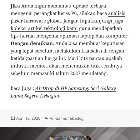
Jika
Anda ingin memantau update terbaru
mengenai perangkat keras PC, silakan baca
analisis
pasar hardware global
. Jangan lupa kunjungi juga
koleksi artikel teknologi kami
guna mendapatkan
tips harian mengenai optimasi laptop dan komputer.
Dengan demikian
, Anda bisa membuat keputusan
yang tepat sebelum melakukan transaksi di tengah
ketidakpastian harga ini. Mari kita pantau apakah
industri memori akan menemukan titik cerahnya
sebelum memasuki tahun 2027 mendatang.
baca juga :
AirDrop di HP Samsung: Seri Galaxy
Lama Segera Kebagian
Posted
Categories
April 12, 2026
AI
,
Game
,
Teknologi
on