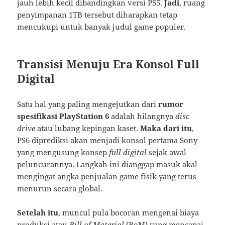
jauh lebih kecil dibandingkan versi PS5.
Jadi
, ruang
penyimpanan 1TB tersebut diharapkan tetap
mencukupi untuk banyak judul game populer.
Transisi Menuju Era Konsol Full
Digital
Satu hal yang paling mengejutkan dari
rumor
spesifikasi PlayStation 6
adalah hilangnya
disc
drive
atau lubang kepingan kaset.
Maka dari itu
,
PS6 diprediksi akan menjadi konsol pertama Sony
yang mengusung konsep
full digital
sejak awal
peluncurannya. Langkah ini dianggap masuk akal
mengingat angka penjualan game fisik yang terus
menurun secara global.
Setelah itu
, muncul pula bocoran mengenai biaya
produksi atau
Bill of Material
(BoM) yang mencapai