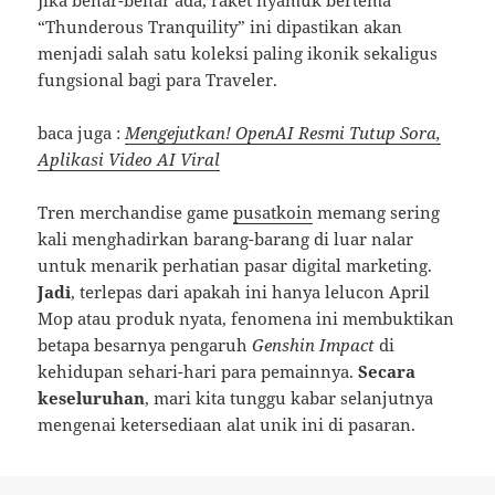
Jika benar-benar ada, raket nyamuk bertema
“Thunderous Tranquility” ini dipastikan akan
menjadi salah satu koleksi paling ikonik sekaligus
fungsional bagi para Traveler.
baca juga :
Mengejutkan! OpenAI Resmi Tutup Sora,
Aplikasi Video AI Viral
Tren merchandise game
pusatkoin
memang sering
kali menghadirkan barang-barang di luar nalar
untuk menarik perhatian pasar digital marketing.
Jadi
, terlepas dari apakah ini hanya lelucon April
Mop atau produk nyata, fenomena ini membuktikan
betapa besarnya pengaruh
Genshin Impact
di
kehidupan sehari-hari para pemainnya.
Secara
keseluruhan
, mari kita tunggu kabar selanjutnya
mengenai ketersediaan alat unik ini di pasaran.