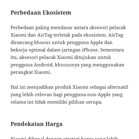
Perbedaan Ekosistem
Perbedaan paling mendasar antara aksesori pelacak
Xiaomi dan AirTag terletak pada ekosistem. AirTag
dirancang khusus untuk pengguna Apple dan
bekerja optimal dalam jaringan iPhone. Sementara
itu, aksesori pelacak Xiaomi ditujukan untuk
pengguna Android, khususnya yang menggunakan
perangkat Xiaomi.
Hal ini menjadikan produk Xiaomi sebagai alternatif
yang lebih relevan bagi pengguna non-Apple yang
selama ini tidak memiliki pilihan serupa.
Pendekatan Harga
Xiaomi dikenal dengan strategi harga yang lebih