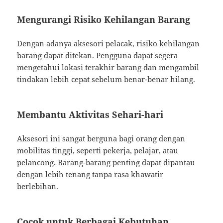
Mengurangi Risiko Kehilangan Barang
Dengan adanya aksesori pelacak, risiko kehilangan
barang dapat ditekan. Pengguna dapat segera
mengetahui lokasi terakhir barang dan mengambil
tindakan lebih cepat sebelum benar-benar hilang.
Membantu Aktivitas Sehari-hari
Aksesori ini sangat berguna bagi orang dengan
mobilitas tinggi, seperti pekerja, pelajar, atau
pelancong. Barang-barang penting dapat dipantau
dengan lebih tenang tanpa rasa khawatir
berlebihan.
Cocok untuk Berbagai Kebutuhan