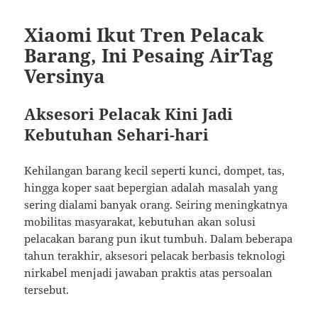
Xiaomi Ikut Tren Pelacak
Barang, Ini Pesaing AirTag
Versinya
Aksesori Pelacak Kini Jadi
Kebutuhan Sehari-hari
Kehilangan barang kecil seperti kunci, dompet, tas,
hingga koper saat bepergian adalah masalah yang
sering dialami banyak orang. Seiring meningkatnya
mobilitas masyarakat, kebutuhan akan solusi
pelacakan barang pun ikut tumbuh. Dalam beberapa
tahun terakhir, aksesori pelacak berbasis teknologi
nirkabel menjadi jawaban praktis atas persoalan
tersebut.