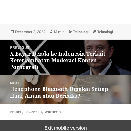
Posted
Author
Categories
Tags
December 8, 2025
Mimin
Teknologi
Teknologi
on
Post
PREVIOUS
navigation
X Bayar Denda ke Indonesia Terkait
Previous
Keterlambatan Moderasi Konten
post:
Pornografi
NEXT
Headphone Bluetooth Dipakai Setiap
Next
Hari, Aman atau Berisiko?
post:
Proudly powered by WordPress
Exit mobile version