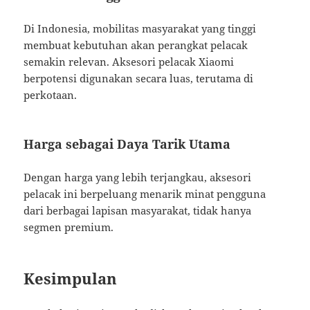
Di Indonesia, mobilitas masyarakat yang tinggi
membuat kebutuhan akan perangkat pelacak
semakin relevan. Aksesori pelacak Xiaomi
berpotensi digunakan secara luas, terutama di
perkotaan.
Harga sebagai Daya Tarik Utama
Dengan harga yang lebih terjangkau, aksesori
pelacak ini berpeluang menarik minat pengguna
dari berbagai lapisan masyarakat, tidak hanya
segmen premium.
Kesimpulan