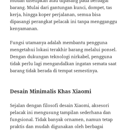
mudah diselipkan atau dipasang pada berbagai
barang. Mulai dari gantungan kunci, dompet, tas
kerja, hingga koper perjalanan, semua bisa
dipasangi perangkat pelacak ini tanpa mengganggu
kenyamanan.
Fungsi utamanya adalah membantu pengguna
mengetahui lokasi terakhir barang melalui ponsel.
Dengan dukungan teknologi nirkabel, pengguna
tidak perlu lagi mengandalkan ingatan semata saat
barang tidak berada di tempat semestinya.
Desain Minimalis Khas Xiaomi
Sejalan dengan filosofi desain Xiaomi, aksesori
pelacak ini mengusung tampilan sederhana dan
fungsional. Tidak banyak ornamen, namun tetap
praktis dan mudah digunakan oleh berbagai