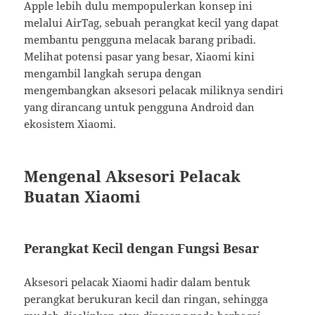
Apple lebih dulu mempopulerkan konsep ini
melalui AirTag, sebuah perangkat kecil yang dapat
membantu pengguna melacak barang pribadi.
Melihat potensi pasar yang besar, Xiaomi kini
mengambil langkah serupa dengan
mengembangkan aksesori pelacak miliknya sendiri
yang dirancang untuk pengguna Android dan
ekosistem Xiaomi.
Mengenal Aksesori Pelacak
Buatan Xiaomi
Perangkat Kecil dengan Fungsi Besar
Aksesori pelacak Xiaomi hadir dalam bentuk
perangkat berukuran kecil dan ringan, sehingga