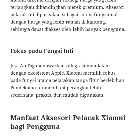
terjangkau dibandingkan merek premium. Aksesori
pelacak ini diposisikan sebagai solusi fungsional
dengan harga yang lebih ramah di kantong,
sehingga dapat diakses oleh lebih banyak pengguna.
Fokus pada Fungsi Inti
Jika AirTag menawarkan integrasi mendalam
dengan ekosistem Apple, Xiaomi memilih fokus
pada fungsi utama pelacakan tanpa fitur berlebihan.
Pendekatan ini membuat perangkat lebih
sederhana, praktis, dan mudah digunakan.
Manfaat Aksesori Pelacak Xiaomi
bagi Pengguna