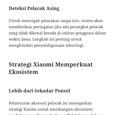
Deteksi Pelacak Asing
Untuk mencegah pelacakan tanpa izin, sistem akan
memberikan peringatan jika ada perangkat pelacak
yang tidak dikenal berada di sekitar pengguna dalam
waktu lama. Langkah ini penting untuk
menghindari penyalahgunaan teknologi.
Strategi Xiaomi Memperkuat
Ekosistem
Lebih dari Sekadar Ponsel
Peluncuran aksesori pelacak ini menegaskan
strategi Xiaomi untuk membangun ekosistem