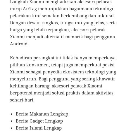
Langkah Xiaomi menghadirkan aksesori pelacak
mirip AirTag menunjukkan bagaimana teknologi
pelacakan kini semakin berkembang dan inklusif.
Dengan desain ringkas, fungsi inti yang jelas, serta
harga yang lebih terjangkau, aksesori pelacak
Xiaomi menjadi alternatif menarik bagi pengguna
Android.
Kehadiran perangkat ini tidak hanya memperkaya
pilihan konsumen, tetapi juga memperkuat posisi
Xiaomi sebagai penyedia ekosistem teknologi yang
menyeluruh. Bagi pengguna yang sering khawatir
kehilangan barang, aksesori pelacak Xiaomi
berpotensi menjadi solusi praktis dalam aktivitas
sehari-hari.
Berita Makanan Lengkap
Berita Gadget Lengkap
Berita Islami Lengkap