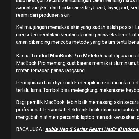
atau heat gun secara sembarangan. Jika memang harus me
sangat singkat, dan hindari area keyboard, layar, port, ser
resmi dari produsen skin.
Kelima, jangan memaksa skin yang sudah salah posisi. L
mencoba meratakan kerutan dengan panas ekstrem. Untuk
aman dibanding mencoba metode yang belum tentu benar
Kasus
Tombol MacBook Pro Meleleh
saat dipasang sk
MacBook Pro memang kuat karena memakai aluminium, te
rentan terhadap panas langsung.
Penggunaan hair dryer untuk merapikan skin mungkin terliha
terlalu lama. Tombol bisa melengkung, mekanisme keyboa
Bagi pemilik MacBook, lebih baik memasang skin secara 
profesional. Perangkat elektronik tidak dirancang untuk
mengubah niat mempercantik laptop menjadi kerusakan 
BACA JUGA :
nubia Neo 5 Series Resmi Hadir di Indone