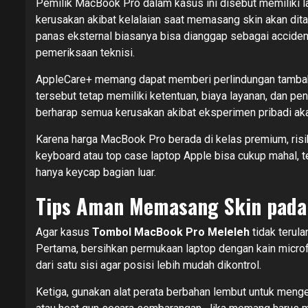
Pemilik MacBook Pro dalam kasus ini disebut memiliki 
kerusakan akibat kelalaian saat memasang skin akan di
panas eksternal biasanya bisa dianggap sebagai acciden
pemeriksaan teknisi.
AppleCare+ memang dapat memberi perlindungan tambah
tersebut tetap memiliki ketentuan, biaya layanan, dan pen
berharap semua kerusakan akibat eksperimen pribadi akan
Karena harga MacBook Pro berada di kelas premium, risiko
keyboard atau top case laptop Apple bisa cukup mahal, 
hanya keycap bagian luar.
Tips Aman Memasang Skin pada
Agar kasus
Tombol MacBook Pro Meleleh
tidak terul
Pertama, bersihkan permukaan laptop dengan kain microfi
dari satu sisi agar posisi lebih mudah dikontrol.
Ketiga, gunakan alat perata berbahan lembut untuk meng