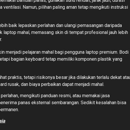
makai bantuan panas, gunakan suhu rendah, jarak jauh, durasi
ta ventilasi. Namun, pilihan paling aman tetap mengikuti instruksi
ebih baik lepaskan perlahan dan ulangi pemasangan daripada
 laptop mahal, memasang skin di tempat profesional jauh lebih
.
in menjadi pelajaran mahal bagi pengguna laptop premium. Bodi
tapi bagian keyboard tetap memiliki komponen plastik yang
t praktis, tetapi risikonya besar jika dilakukan terlalu dekat ata
rd rusak, dan biaya perbaikan dapat menjadi mahal.
perlahan, mengikuti panduan resmi, atau memakai jasa
 menerima panas eksternal sembarangan. Sedikit kesalahan bisa
permanen.
sia