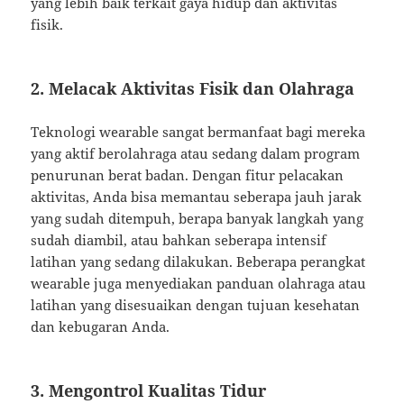
yang lebih baik terkait gaya hidup dan aktivitas
fisik.
2. Melacak Aktivitas Fisik dan Olahraga
Teknologi wearable sangat bermanfaat bagi mereka
yang aktif berolahraga atau sedang dalam program
penurunan berat badan. Dengan fitur pelacakan
aktivitas, Anda bisa memantau seberapa jauh jarak
yang sudah ditempuh, berapa banyak langkah yang
sudah diambil, atau bahkan seberapa intensif
latihan yang sedang dilakukan. Beberapa perangkat
wearable juga menyediakan panduan olahraga atau
latihan yang disesuaikan dengan tujuan kesehatan
dan kebugaran Anda.
3. Mengontrol Kualitas Tidur