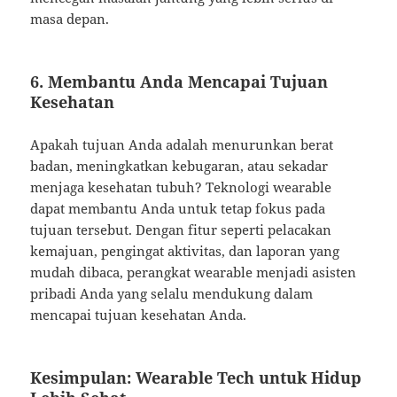
masa depan.
6. Membantu Anda Mencapai Tujuan
Kesehatan
Apakah tujuan Anda adalah menurunkan berat
badan, meningkatkan kebugaran, atau sekadar
menjaga kesehatan tubuh? Teknologi wearable
dapat membantu Anda untuk tetap fokus pada
tujuan tersebut. Dengan fitur seperti pelacakan
kemajuan, pengingat aktivitas, dan laporan yang
mudah dibaca, perangkat wearable menjadi asisten
pribadi Anda yang selalu mendukung dalam
mencapai tujuan kesehatan Anda.
Kesimpulan: Wearable Tech untuk Hidup