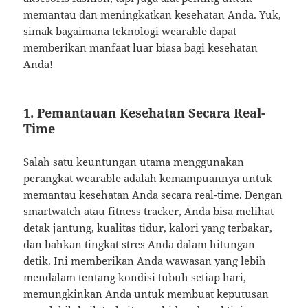
memantau dan meningkatkan kesehatan Anda. Yuk,
simak bagaimana teknologi wearable dapat
memberikan manfaat luar biasa bagi kesehatan
Anda!
1. Pemantauan Kesehatan Secara Real-
Time
Salah satu keuntungan utama menggunakan
perangkat wearable adalah kemampuannya untuk
memantau kesehatan Anda secara real-time. Dengan
smartwatch atau fitness tracker, Anda bisa melihat
detak jantung, kualitas tidur, kalori yang terbakar,
dan bahkan tingkat stres Anda dalam hitungan
detik. Ini memberikan Anda wawasan yang lebih
mendalam tentang kondisi tubuh setiap hari,
memungkinkan Anda untuk membuat keputusan