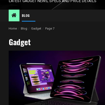
LATEST GADGET NEWS, SPECS AND PRICE DETAILS
BLOG
Home
Blog
Gadget
Page 7
Gadget