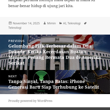
benar-benar hidup di ujung jari kita.
Posted
Author
Categories
Tags
November 14, 2025
Mimin
AI
,
Teknologi
on
Teknologi
Post
PREVIOUS
navigation
Gelombang PHK Terbesar dalam Dua
Previous
Dekade: Ketika Kecerdasan Buatan
post:
Menjadi Pedang Bermata Dua di Amerika
Serikat
NEXT
Tanpa Sinyal, Tanpa Batas: iPhone
Next
Generasi Baru Siap Terhubung ke Satelit
post:
Proudly powered by WordPress