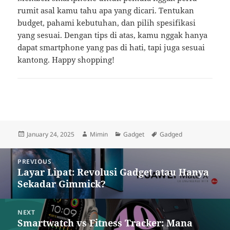
rumit asal kamu tahu apa yang dicari. Tentukan
budget, pahami kebutuhan, dan pilih spesifikasi
yang sesuai. Dengan tips di atas, kamu nggak hanya
dapat smartphone yang pas di hati, tapi juga sesuai
kantong. Happy shopping!
Posted
Author
Categories
Tags
January 24, 2025
Mimin
Gadget
Gadged
on
Post
PREVIOUS
navigation
Layar Lipat: Revolusi Gadget atau Hanya
Previous
Sekadar Gimmick?
post:
NEXT
Smartwatch vs Fitness Tracker: Mana
Next