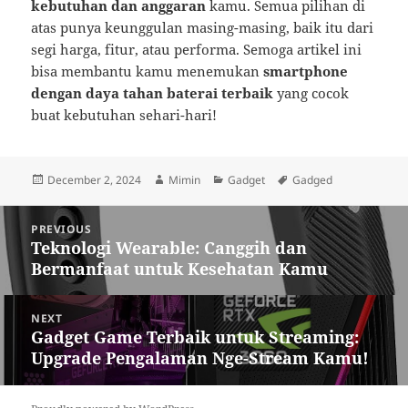
kebutuhan dan anggaran
kamu. Semua pilihan di
atas punya keunggulan masing-masing, baik itu dari
segi harga, fitur, atau performa. Semoga artikel ini
bisa membantu kamu menemukan
smartphone
dengan daya tahan baterai terbaik
yang cocok
buat kebutuhan sehari-hari!
Posted
Author
Categories
Tags
December 2, 2024
Mimin
Gadget
Gadged
on
Post
PREVIOUS
navigation
Teknologi Wearable: Canggih dan
Previous
Bermanfaat untuk Kesehatan Kamu
post:
NEXT
Gadget Game Terbaik untuk Streaming:
Next
Upgrade Pengalaman Nge-Stream Kamu!
post: