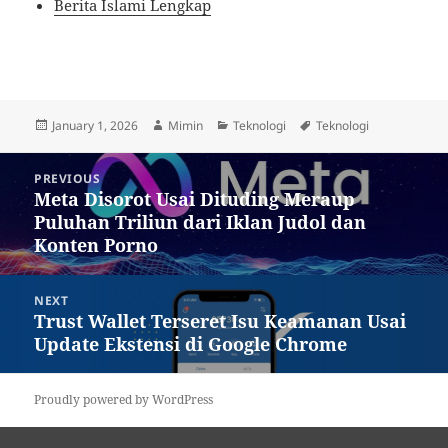
Berita Islami Lengkap
Posted
Author
Categories
Tags
January 1, 2026
Mimin
Teknologi
Teknologi
on
Post
PREVIOUS
navigation
Meta Disorot Usai Dituding Meraup
Previous
Puluhan Triliun dari Iklan Judol dan
post:
Konten Porno
NEXT
Trust Wallet Terseret Isu Keamanan Usai
Next
Update Ekstensi di Google Chrome
post:
Proudly powered by WordPress