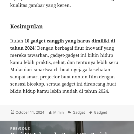
kualitas gambar yang keren.
Kesimpulan
Itulah
10 gadget canggih yang harus dimiliki di
tahun 2024
! Dengan berbagai fitur inovatif yang
mereka tawarkan, gadget-gadget ini bikin hidup
kamu lebih praktis, sehat, dan tentunya lebih seru.
Mulai dari smartwatch buat ngejaga kesehatan
sampai smart projector buat nonton film dengan
sensasi bioskop, semua gadget ini dirancang buat
bikin hidup kamu lebih mudah di tahun 2024.
Posted
Author
Categories
Tags
October 11, 2024
Mimin
Gadget
Gadged
on
Post
PREVIOUS
navigation