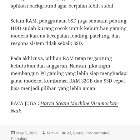
aplikasi background agar berjalan lebih stabil.
Selain RAM, penggunaan SSD juga semakin penting.
HDD sudah kurang cocok untuk kebutuhan gaming
modern karena kecepatan loading, patching, dan
respons sistem tidak sebaik SSD.
Pada akhirnya, pilihan RAM tetap tergantung
kebutuhan dan anggaran. Namun, jika ingin
membangun PC gaming yang lebih siap menghadapi
game modern, kombinasi RAM 32GB dan SSD cepat
bisa menjadi pilihan yang lebih aman.
BACA JUGA :
Harga Steam Machine Dirumorkan
Naik
Posted
Author
Categories
May 7, 2026
Mimin
AI
,
Game
,
Programming
,
on
Teknologi