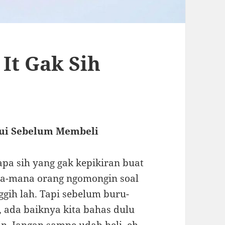
It Gak Sih
hui Sebelum Membeli
iapa sih yang gak kepikiran buat
na-mana orang ngomongin soal
nggih lah. Tapi sebelum buru-
, ada baiknya kita bahas dulu
n. Jangan sampe udah beli, eh