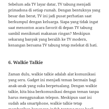
Sebelum ada TV layar datar, TV tabung menjadi
primadona di setiap rumah. Dengan bentuknya yang
besar dan berat, TV ini jadi pusat perhatian saat
berkumpul dengan keluarga. Siapa yang tidak ingat
saat menonton acara favorit di depan TV tabung
sambil menikmati makanan ringan? Meskipun
sekarang banyak yang beralih ke TV modern,
kenangan bersama TV tabung tetap melekat di hati.
6.
Walkie Talkie
Zaman dulu, walkie talkie adalah alat komunikasi
yang seru. Gadget ini menjadi teman bermain bagi
anak-anak yang suka berpetualang. Dengan walkie
talkie, kita bisa berkomunikasi dengan teman tanpa
harus menggunakan telepon. Meskipun saat ini
sudah ada smartphone, walkie talkie tetap
memberikan kenangan indah tentang masa kecil