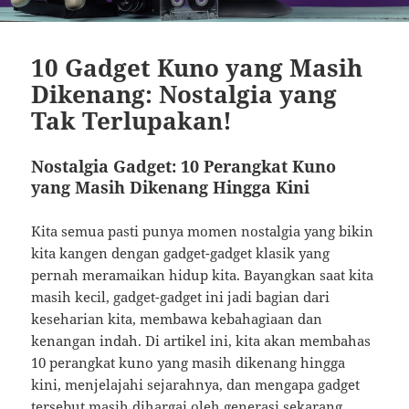
10 Gadget Kuno yang Masih
Dikenang: Nostalgia yang
Tak Terlupakan!
Nostalgia Gadget: 10 Perangkat Kuno
yang Masih Dikenang Hingga Kini
Kita semua pasti punya momen nostalgia yang bikin
kita kangen dengan gadget-gadget klasik yang
pernah meramaikan hidup kita. Bayangkan saat kita
masih kecil, gadget-gadget ini jadi bagian dari
keseharian kita, membawa kebahagiaan dan
kenangan indah. Di artikel ini, kita akan membahas
10 perangkat kuno yang masih dikenang hingga
kini, menjelajahi sejarahnya, dan mengapa gadget
tersebut masih dihargai oleh generasi sekarang.