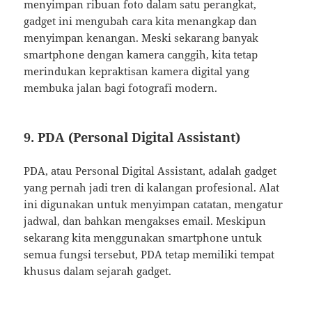
menyimpan ribuan foto dalam satu perangkat,
gadget ini mengubah cara kita menangkap dan
menyimpan kenangan. Meski sekarang banyak
smartphone dengan kamera canggih, kita tetap
merindukan kepraktisan kamera digital yang
membuka jalan bagi fotografi modern.
9.
PDA (Personal Digital Assistant)
PDA, atau Personal Digital Assistant, adalah gadget
yang pernah jadi tren di kalangan profesional. Alat
ini digunakan untuk menyimpan catatan, mengatur
jadwal, dan bahkan mengakses email. Meskipun
sekarang kita menggunakan smartphone untuk
semua fungsi tersebut, PDA tetap memiliki tempat
khusus dalam sejarah gadget.