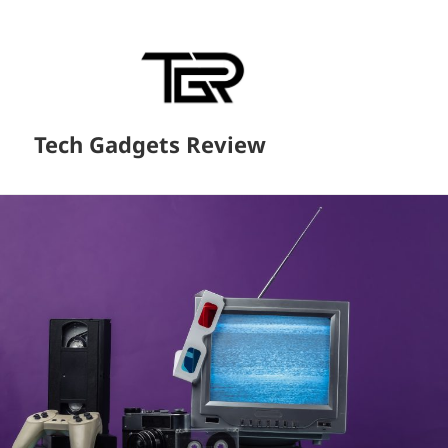
Tech Gadgets Review