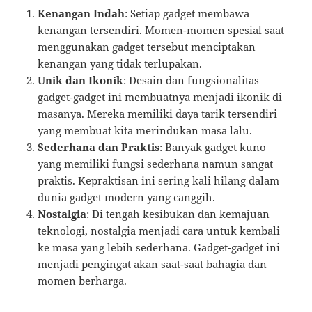
Kenangan Indah
: Setiap gadget membawa
kenangan tersendiri. Momen-momen spesial saat
menggunakan gadget tersebut menciptakan
kenangan yang tidak terlupakan.
Unik dan Ikonik
: Desain dan fungsionalitas
gadget-gadget ini membuatnya menjadi ikonik di
masanya. Mereka memiliki daya tarik tersendiri
yang membuat kita merindukan masa lalu.
Sederhana dan Praktis
: Banyak gadget kuno
yang memiliki fungsi sederhana namun sangat
praktis. Kepraktisan ini sering kali hilang dalam
dunia gadget modern yang canggih.
Nostalgia
: Di tengah kesibukan dan kemajuan
teknologi, nostalgia menjadi cara untuk kembali
ke masa yang lebih sederhana. Gadget-gadget ini
menjadi pengingat akan saat-saat bahagia dan
momen berharga.