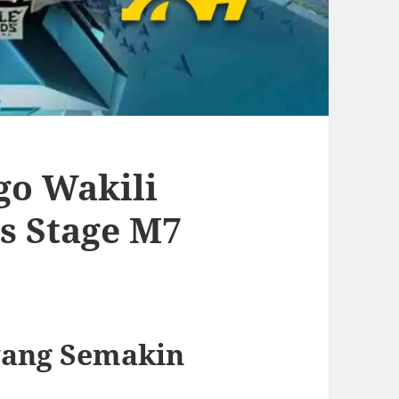
go Wakili
ss Stage M7
yang Semakin