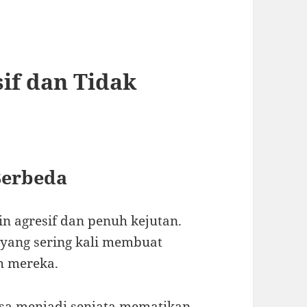
sif dan Tidak
Berbeda
n agresif dan penuh kejutan.
 yang sering kali membuat
h mereka.
isa menjadi senjata mematikan,