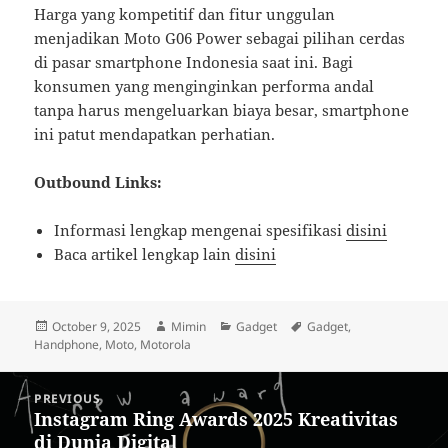
Harga yang kompetitif dan fitur unggulan
menjadikan Moto G06 Power sebagai pilihan cerdas
di pasar smartphone Indonesia saat ini. Bagi
konsumen yang menginginkan performa andal
tanpa harus mengeluarkan biaya besar, smartphone
ini patut mendapatkan perhatian.
Outbound Links:
Informasi lengkap mengenai spesifikasi
disini
Baca artikel lengkap lain
disini
Posted
Author
Categories
Tags
October 9, 2025
Mimin
Gadget
Gadget
,
on
Handphone
,
Moto
,
Motorola
Post
PREVIOUS
navigation
Instagram Ring Awards 2025 Kreativitas
Previous
di Dunia Digital
post: