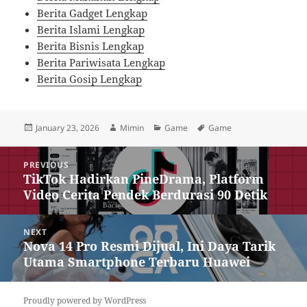
Berita Gadget Lengkap
Berita Islami Lengkap
Berita Bisnis Lengkap
Berita Pariwisata Lengkap
Berita Gosip Lengkap
Posted
Author
Categories
Tags
January 23, 2026
Mimin
Game
Game
on
Post
PREVIOUS
navigation
TikTok Hadirkan PineDrama, Platform
Previous
Video Cerita Pendek Berdurasi 90 Detik
post:
NEXT
Nova 14 Pro Resmi Dijual, Ini Daya Tarik
Next
Utama Smartphone Terbaru Huawei
post:
Proudly powered by WordPress