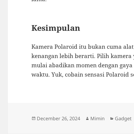
Kesimpulan
Kamera Polaroid itu bukan cuma alat,
kenangan lebih berarti. Pilih kamera
mulai abadikan momen dengan gaya v
waktu. Yuk, cobain sensasi Polaroid 
Posted
Author
Categor
December 26, 2024
Mimin
Gadget
on