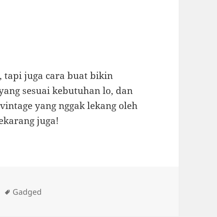
 tapi juga cara buat bikin
 yang sesuai kebutuhan lo, dan
intage yang nggak lekang oleh
sekarang juga!
ies
Tags
Gadged