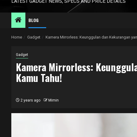
LATEST GADGET NEWS, SPECS AND PRICE DETAILS
BLOG
Home
Gadget
Kamera Mirrorless: Keunggulan dan Kekurangan ya
Gadget
Kamera Mirrorless: Keunggul
Kamu Tahu!
2 years ago
Mimin