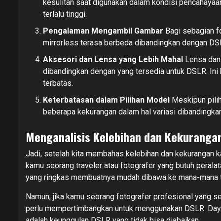
kesulitan saat digunakan dalam kondisi pencahayaa
terlalu tinggi.
Pengalaman Mengambil Gambar
Bagi sebagian f
mirrorless terasa berbeda dibandingkan dengan DSL
Aksesori dan Lensa yang Lebih Mahal
Lensa dan 
dibandingkan dengan yang tersedia untuk DSLR. Ini
terbatas.
Keterbatasan dalam Pilihan Model
Meskipun pili
beberapa kekurangan dalam hal variasi dibandingk
Menganalisis Kelebihan dan Kekuranga
Jadi, setelah kita membahas kelebihan dan kekurangan ka
kamu seorang traveler atau fotografer yang butuh peralat
yang ringkas membuatnya mudah dibawa ke mana-mana t
Namun, jika kamu seorang fotografer profesional yang s
perlu mempertimbangkan untuk menggunakan DSLR. Daya t
adalah keunggulan DSLR yang tidak bisa diabaikan.