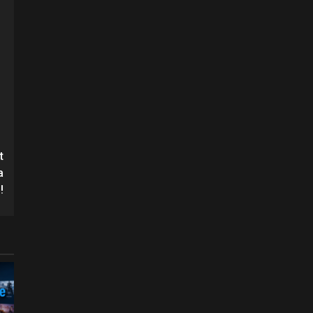
t
a
!