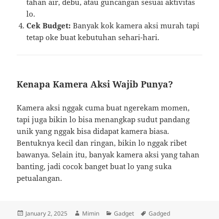
tahan air, debu, atau guncangan sesuai aktivitas
lo.
Cek Budget:
Banyak kok kamera aksi murah tapi
tetap oke buat kebutuhan sehari-hari.
Kenapa Kamera Aksi Wajib Punya?
Kamera aksi nggak cuma buat ngerekam momen,
tapi juga bikin lo bisa menangkap sudut pandang
unik yang nggak bisa didapat kamera biasa.
Bentuknya kecil dan ringan, bikin lo nggak ribet
bawanya. Selain itu, banyak kamera aksi yang tahan
banting, jadi cocok banget buat lo yang suka
petualangan.
Posted
Author
Categories
Tags
January 2, 2025
Mimin
Gadget
Gadged