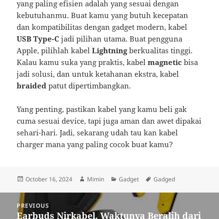
yang paling efisien adalah yang sesuai dengan
kebutuhanmu. Buat kamu yang butuh kecepatan
dan kompatibilitas dengan gadget modern, kabel
USB Type-C
jadi pilihan utama. Buat pengguna
Apple, pilihlah kabel
Lightning
berkualitas tinggi.
Kalau kamu suka yang praktis, kabel
magnetic
bisa
jadi solusi, dan untuk ketahanan ekstra, kabel
braided
patut dipertimbangkan.
Yang penting, pastikan kabel yang kamu beli gak
cuma sesuai device, tapi juga aman dan awet dipakai
sehari-hari. Jadi, sekarang udah tau kan kabel
charger mana yang paling cocok buat kamu?
Posted
Author
Categories
Tags
October 16, 2024
Mimin
Gadget
Gadged
on
Post
PREVIOUS
navigation
Earbuds Nirkabel, Waktunya Beralih dari
Previous