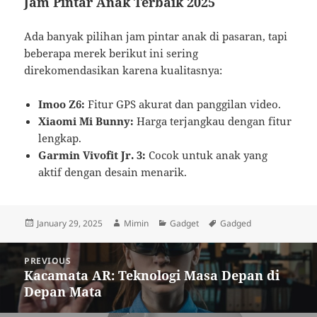
Jam Pintar Anak Terbaik 2025
Ada banyak pilihan jam pintar anak di pasaran, tapi
beberapa merek berikut ini sering
direkomendasikan karena kualitasnya:
Imoo Z6:
Fitur GPS akurat dan panggilan video.
Xiaomi Mi Bunny:
Harga terjangkau dengan fitur
lengkap.
Garmin Vivofit Jr. 3:
Cocok untuk anak yang
aktif dengan desain menarik.
Posted
Author
Categories
Tags
January 29, 2025
Mimin
Gadget
Gadged
on
Post
PREVIOUS
navigation
Kacamata AR: Teknologi Masa Depan di
Previous
Depan Mata
post: