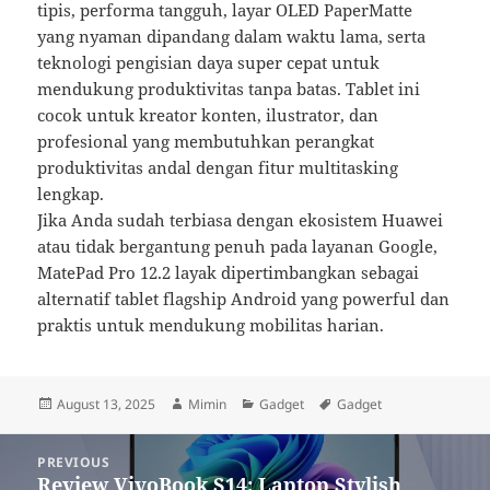
tipis, performa tangguh, layar OLED PaperMatte
yang nyaman dipandang dalam waktu lama, serta
teknologi pengisian daya super cepat untuk
mendukung produktivitas tanpa batas. Tablet ini
cocok untuk kreator konten, ilustrator, dan
profesional yang membutuhkan perangkat
produktivitas andal dengan fitur multitasking
lengkap.
Jika Anda sudah terbiasa dengan ekosistem Huawei
atau tidak bergantung penuh pada layanan Google,
MatePad Pro 12.2 layak dipertimbangkan sebagai
alternatif tablet flagship Android yang powerful dan
praktis untuk mendukung mobilitas harian.
Posted
Author
Categories
Tags
August 13, 2025
Mimin
Gadget
Gadget
on
Post
PREVIOUS
navigation
Review VivoBook S14: Laptop Stylish
Previous