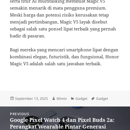
serta fitur AI multitasking membuat Magic V5
semakin menarik di mata pengguna premium.
Meski harga dan potensi risiko kerusakan tetap
menjadi pertimbangan, Magic V5 layak disebut
sebagai salah satu ponsel lipat terbaik yang pernah
hadir di pasaran.
Bagi mereka yang mencari smartphone lipat dengan
kombinasi elegan, futuristik, dan fungsional, Honor
Magic V5 adalah salah satu jawaban terbaik.
Posted
Author
Categories
Tags
September 13, 2025
Mimin
Gadget
Gadget
on
Post
PREVIOUS
navigation
Google Pixel Watch 4 dan Pixel Buds 2a:
Previous
Perangkat Wearable Pintar Generasi
post: