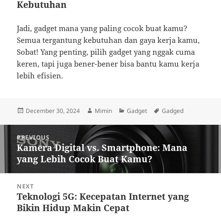
Kebutuhan
Jadi, gadget mana yang paling cocok buat kamu?
Semua tergantung kebutuhan dan gaya kerja kamu,
Sobat! Yang penting, pilih gadget yang nggak cuma
keren, tapi juga bener-bener bisa bantu kamu kerja
lebih efisien.
Posted
Author
Categories
Tags
December 30, 2024
Mimin
Gadget
Gadged
on
Post
PREVIOUS
navigation
Kamera Digital vs. Smartphone: Mana
Previous
yang Lebih Cocok Buat Kamu?
post:
NEXT
Teknologi 5G: Kecepatan Internet yang
Next
Bikin Hidup Makin Cepat
post: