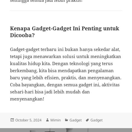
sehingga semua jadi lebih praktis!
Kenapa Gadget-Gadget Ini Penting untuk
Dicooba?
Gadget-gadget terbaru ini bukan hanya sekedar alat,
tetapi juga menawarkan solusi untuk meningkatkan
kualitas hidup kita. Dengan teknologi yang terus
berkembang, kita bisa mendapatkan pengalaman
baru yang lebih efisien, praktis, dan menyenangkan.
Coba bayangkan, dengan semua gadget ini, aktivitas
sehari-hari bisa jadi lebih mudah dan
menyenangkan!
Posted
Author
Categories
Tags
October 5, 2024
Mimin
Gadget
Gadget
on
Post