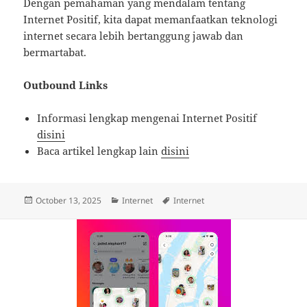
Dengan pemahaman yang mendalam tentang
Internet Positif, kita dapat memanfaatkan teknologi
internet secara lebih bertanggung jawab dan
bermartabat.
Outbound Links
Informasi lengkap mengenai Internet Positif
disini
Baca artikel lengkap lain
disini
Posted
Categories
Tags
October 13, 2025
Internet
Internet
on