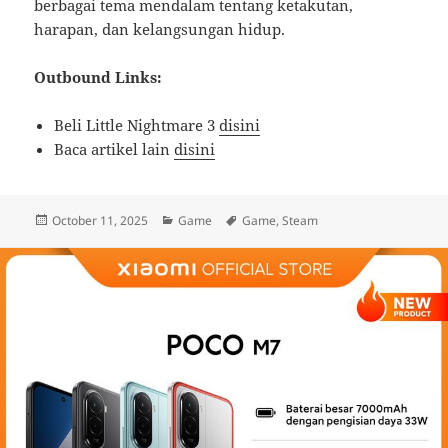
berbagai tema mendalam tentang ketakutan,
harapan, dan kelangsungan hidup.
Outbound Links:
Beli Little Nightmare 3
disini
Baca artikel lain
disini
Posted
Categories
Tags
October 11, 2025
Game
Game
,
Steam
on