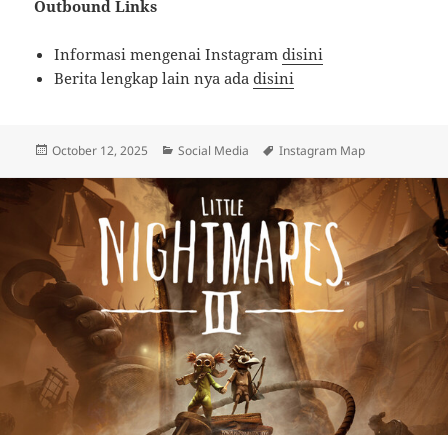
Outbound Links
Informasi mengenai Instagram
disini
Berita lengkap lain nya ada
disini
Posted
Categories
Tags
October 12, 2025
Social Media
Instagram Map
on