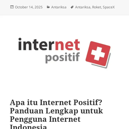
Posted
Categories
Tags
October 14, 2025
Antariksa
Antariksa
,
Roket
,
SpaceX
on
Apa itu Internet Positif?
Panduan Lengkap untuk
Pengguna Internet
Indonesia