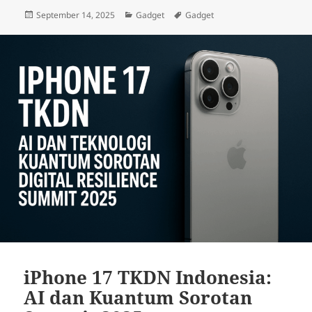
Posted
Categories
Tags
September 14, 2025
Gadget
Gadget
on
iPhone 17 TKDN Indonesia:
AI dan Kuantum Sorotan