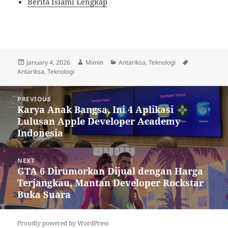
Berita Islami Lengkap
Posted
Author
Categories
Tags
January 4, 2026
Mimin
Antariksa
,
Teknologi
on
Antariksa
,
Teknologi
Post
PREVIOUS
navigation
Karya Anak Bangsa, Ini 4 Aplikasi
Previous
Lulusan Apple Developer Academy
post:
Indonesia
NEXT
GTA 6 Dirumorkan Dijual dengan Harga
Next
Terjangkau, Mantan Developer Rockstar
post:
Buka Suara
Proudly powered by WordPress