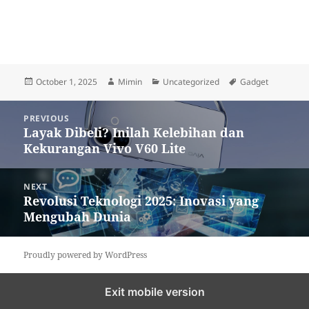
Posted
Author
Categories
Tags
October 1, 2025
Mimin
Uncategorized
Gadget
on
Post
PREVIOUS
navigation
Layak Dibeli? Inilah Kelebihan dan
Previous
Kekurangan Vivo V60 Lite
post:
NEXT
Revolusi Teknologi 2025: Inovasi yang
Next
Mengubah Dunia
post:
Proudly powered by WordPress
Exit mobile version