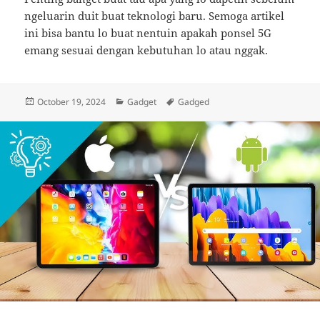
ngeluarin duit buat teknologi baru. Semoga artikel
ini bisa bantu lo buat nentuin apakah ponsel 5G
emang sesuai dengan kebutuhan lo atau nggak.
Posted
Categories
Tags
October 19, 2024
Gadget
Gadged
on