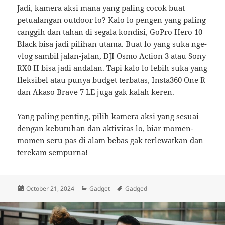
Jadi, kamera aksi mana yang paling cocok buat
petualangan outdoor lo? Kalo lo pengen yang paling
canggih dan tahan di segala kondisi, GoPro Hero 10
Black bisa jadi pilihan utama. Buat lo yang suka nge-
vlog sambil jalan-jalan, DJI Osmo Action 3 atau Sony
RX0 II bisa jadi andalan. Tapi kalo lo lebih suka yang
fleksibel atau punya budget terbatas, Insta360 One R
dan Akaso Brave 7 LE juga gak kalah keren.
Yang paling penting, pilih kamera aksi yang sesuai
dengan kebutuhan dan aktivitas lo, biar momen-
momen seru pas di alam bebas gak terlewatkan dan
terekam sempurna!
Posted
Categories
Tags
October 21, 2024
Gadget
Gadged
on