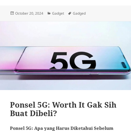
Posted
Categories
Tags
October 20, 2024
Gadget
Gadged
on
Ponsel 5G: Worth It Gak Sih
Buat Dibeli?
Ponsel 5G: Apa yang Harus Diketahui Sebelum