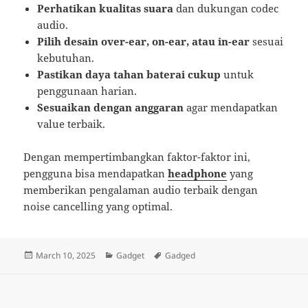
Perhatikan kualitas suara
dan dukungan codec
audio.
Pilih desain over-ear, on-ear, atau in-ear
sesuai
kebutuhan.
Pastikan daya tahan baterai cukup
untuk
penggunaan harian.
Sesuaikan dengan anggaran
agar mendapatkan
value terbaik.
Dengan mempertimbangkan faktor-faktor ini,
pengguna bisa mendapatkan
headphone
yang
memberikan pengalaman audio terbaik dengan
noise cancelling yang optimal.
Posted
Categories
Tags
March 10, 2025
Gadget
Gadged
on