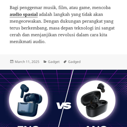
Bagi penggemar musik, film, atau game, mencoba
audio spasial
adalah langkah yang tidak akan
mengecewakan. Dengan dukungan perangkat yang
terus berkembang, masa depan teknologi ini sangat
cerah dan menjanjikan revolusi dalam cara kita
menikmati audio.
Posted
Categories
Tags
March 11, 2025
Gadget
Gadged
on