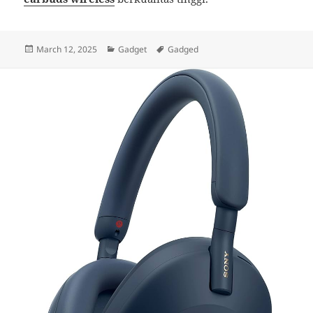
Posted
Categories
Tags
March 12, 2025
Gadget
Gadged
on