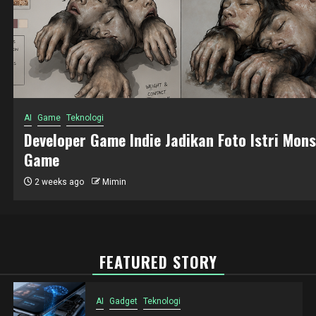
AI
Gadget
Teknologi
AI dan RAM Smartphone: Mengapa Kapasitas
Naik?
3 weeks ago
Mimin
FEATURED STORY
AI
Gadget
Teknologi