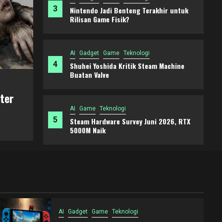
3
Nintendo Jadi Benteng Terakhir untuk
Rilisan Game Fisik?
AI
Gadget
Game
Teknologi
4
Shuhei Yoshida Kritik Steam Machine
Buatan Valve
AI
Gadget
Game
Teknologi
 Terus
Nintendo Jadi Benteng Terakhir untuk
Game Fisik?
AI
Game
Teknologi
5
Steam Hardware Survey Juni 2026, RTX
4 weeks ago
Mimin
5000M Naik
AI
Gadget
Game
Teknologi