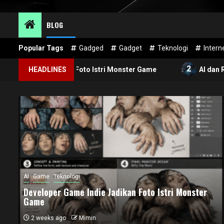
BLOG
Popular Tags
Gadged
Gadget
Teknologi
Intern
2
e Jadikan Foto Istri Monster Game
HEADLINES
AI dan RAM Smartph
AI
Game
Teknologi
Developer Game Indie Jadikan Foto Istri Monster
Game
2 weeks ago
Mimin