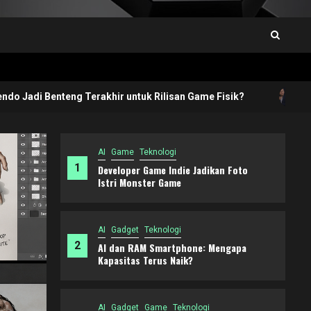
4
nteng Terakhir untuk Rilisan Game Fisik?
Shuhei Yoshid
AI
Game
Teknologi
1
Developer Game Indie Jadikan Foto
Istri Monster Game
AI
Gadget
Teknologi
2
AI dan RAM Smartphone: Mengapa
Kapasitas Terus Naik?
AI
Gadget
Game
Teknologi