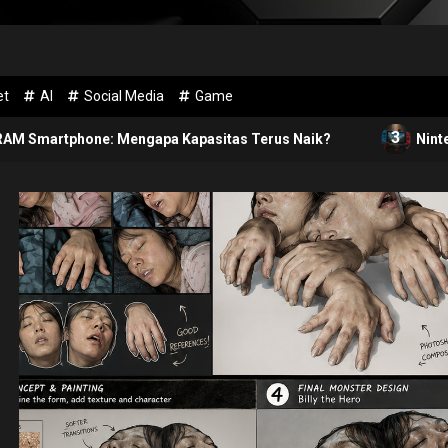
et
AI
Social Media
Game
3
one: Mengapa Kapasitas Terus Naik?
Nintendo Jadi Be