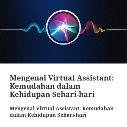
Mengenal Virtual Assistant:
Kemudahan dalam
Kehidupan Sehari-hari
Mengenal Virtual Assistant: Kemudahan
dalam Kehidupan Sehari-hari