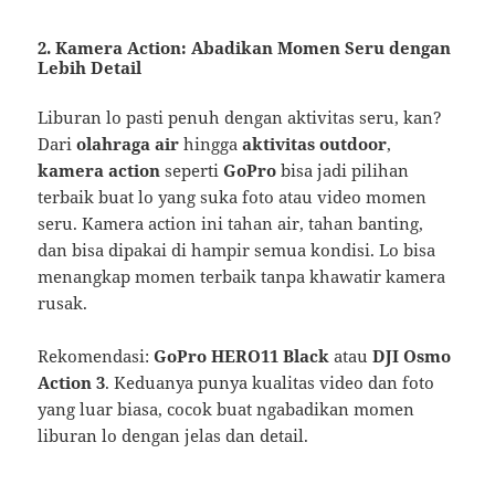
2. Kamera Action: Abadikan Momen Seru dengan
Lebih Detail
Liburan lo pasti penuh dengan aktivitas seru, kan?
Dari
olahraga air
hingga
aktivitas outdoor
,
kamera action
seperti
GoPro
bisa jadi pilihan
terbaik buat lo yang suka foto atau video momen
seru. Kamera action ini tahan air, tahan banting,
dan bisa dipakai di hampir semua kondisi. Lo bisa
menangkap momen terbaik tanpa khawatir kamera
rusak.
Rekomendasi:
GoPro HERO11 Black
atau
DJI Osmo
Action 3
. Keduanya punya kualitas video dan foto
yang luar biasa, cocok buat ngabadikan momen
liburan lo dengan jelas dan detail.