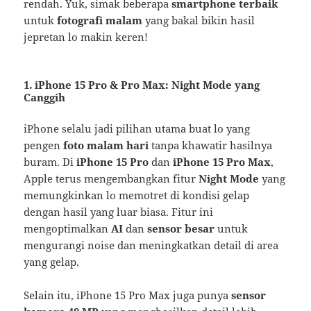
rendah. Yuk, simak beberapa
smartphone terbaik
untuk
fotografi malam
yang bakal bikin hasil
jepretan lo makin keren!
1. iPhone 15 Pro & Pro Max: Night Mode yang
Canggih
iPhone selalu jadi pilihan utama buat lo yang
pengen
foto malam hari
tanpa khawatir hasilnya
buram. Di
iPhone 15 Pro
dan
iPhone 15 Pro Max
,
Apple terus mengembangkan fitur
Night Mode
yang
memungkinkan lo memotret di kondisi gelap
dengan hasil yang luar biasa. Fitur ini
mengoptimalkan
AI
dan
sensor besar
untuk
mengurangi noise dan meningkatkan detail di area
yang gelap.
Selain itu, iPhone 15 Pro Max juga punya
sensor