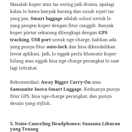
Masalah koper atau tas sering jadi drama, apalagi
kalau lo bawa banyak barang dan susah nyari tas
yang pas.
Smart luggage
adalah solusi untuk lo
yang pengen koper dengan fitur canggih. Banyak
koper pintar sekarang dilengkapi dengan
GPS
tracking
,
USB port
untuk nge-charge, bahkan ada
yang punya fitur
auto-lock
dan bisa dikendalikan
lewat aplikasi. Jadi, lo nggak perlu khawatir koper
hilang atau nggak bisa nge-charge perangkat lo saat
lagi istirahat.
Rekomendasi:
Away Bigger Carry-On
atau
Samsonite Inova Smart Luggage
. Keduanya punya
fitur GPS, bisa nge-charge perangkat, dan punya
desain yang stylish.
5. Noise-Canceling Headphones: Suasana Liburan
yang Tenang