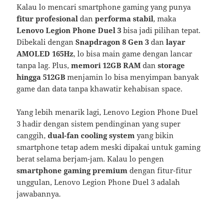
Kalau lo mencari smartphone gaming yang punya
fitur profesional
dan
performa stabil
, maka
Lenovo Legion Phone Duel 3
bisa jadi pilihan tepat.
Dibekali dengan
Snapdragon 8 Gen 3
dan
layar
AMOLED 165Hz
, lo bisa main game dengan lancar
tanpa lag. Plus,
memori 12GB RAM
dan
storage
hingga 512GB
menjamin lo bisa menyimpan banyak
game dan data tanpa khawatir kehabisan space.
Yang lebih menarik lagi, Lenovo Legion Phone Duel
3 hadir dengan sistem pendinginan yang super
canggih,
dual-fan cooling system
yang bikin
smartphone tetap adem meski dipakai untuk gaming
berat selama berjam-jam. Kalau lo pengen
smartphone gaming premium
dengan fitur-fitur
unggulan, Lenovo Legion Phone Duel 3 adalah
jawabannya.