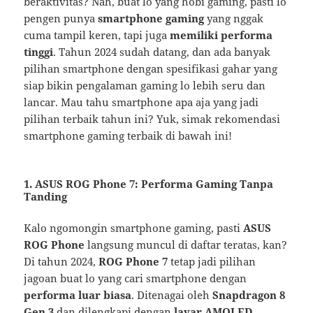
beraktivitas? Nah, buat lo yang hobi gaming, pasti lo
pengen punya
smartphone gaming
yang nggak
cuma tampil keren, tapi juga
memiliki performa
tinggi
. Tahun 2024 sudah datang, dan ada banyak
pilihan smartphone dengan spesifikasi gahar yang
siap bikin pengalaman gaming lo lebih seru dan
lancar. Mau tahu smartphone apa aja yang jadi
pilihan terbaik tahun ini? Yuk, simak rekomendasi
smartphone gaming terbaik di bawah ini!
1. ASUS ROG Phone 7: Performa Gaming Tanpa
Tanding
Kalo ngomongin smartphone gaming, pasti
ASUS
ROG Phone
langsung muncul di daftar teratas, kan?
Di tahun 2024,
ROG Phone 7
tetap jadi pilihan
jagoan buat lo yang cari smartphone dengan
performa luar biasa
. Ditenagai oleh
Snapdragon 8
Gen 3
dan dilengkapi dengan
layar AMOLED