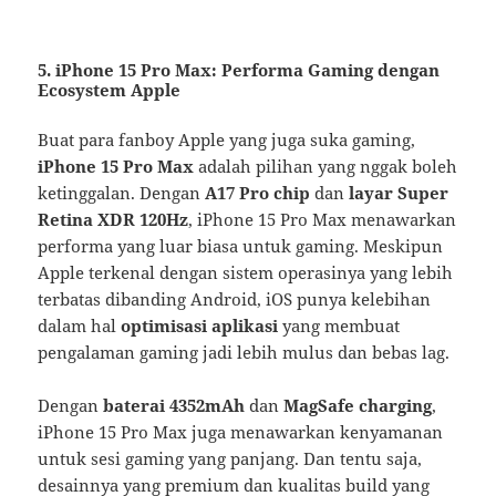
5. iPhone 15 Pro Max: Performa Gaming dengan
Ecosystem Apple
Buat para fanboy Apple yang juga suka gaming,
iPhone 15 Pro Max
adalah pilihan yang nggak boleh
ketinggalan. Dengan
A17 Pro chip
dan
layar Super
Retina XDR 120Hz
, iPhone 15 Pro Max menawarkan
performa yang luar biasa untuk gaming. Meskipun
Apple terkenal dengan sistem operasinya yang lebih
terbatas dibanding Android, iOS punya kelebihan
dalam hal
optimisasi aplikasi
yang membuat
pengalaman gaming jadi lebih mulus dan bebas lag.
Dengan
baterai 4352mAh
dan
MagSafe charging
,
iPhone 15 Pro Max juga menawarkan kenyamanan
untuk sesi gaming yang panjang. Dan tentu saja,
desainnya yang premium dan kualitas build yang