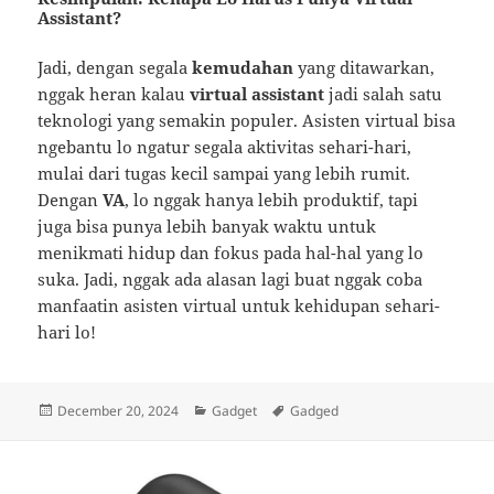
Assistant?
Jadi, dengan segala
kemudahan
yang ditawarkan,
nggak heran kalau
virtual assistant
jadi salah satu
teknologi yang semakin populer. Asisten virtual bisa
ngebantu lo ngatur segala aktivitas sehari-hari,
mulai dari tugas kecil sampai yang lebih rumit.
Dengan
VA
, lo nggak hanya lebih produktif, tapi
juga bisa punya lebih banyak waktu untuk
menikmati hidup dan fokus pada hal-hal yang lo
suka. Jadi, nggak ada alasan lagi buat nggak coba
manfaatin asisten virtual untuk kehidupan sehari-
hari lo!
Posted
Categories
Tags
December 20, 2024
Gadget
Gadged
on