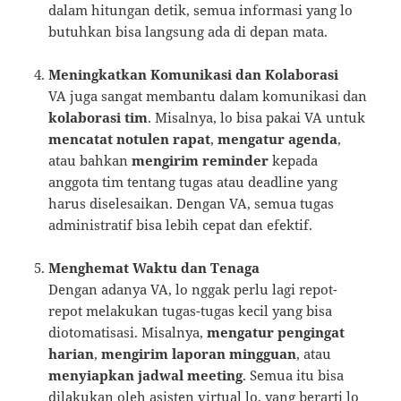
dalam hitungan detik, semua informasi yang lo
butuhkan bisa langsung ada di depan mata.
Meningkatkan Komunikasi dan Kolaborasi
VA juga sangat membantu dalam komunikasi dan
kolaborasi tim
. Misalnya, lo bisa pakai VA untuk
mencatat notulen rapat
,
mengatur agenda
,
atau bahkan
mengirim reminder
kepada
anggota tim tentang tugas atau deadline yang
harus diselesaikan. Dengan VA, semua tugas
administratif bisa lebih cepat dan efektif.
Menghemat Waktu dan Tenaga
Dengan adanya VA, lo nggak perlu lagi repot-
repot melakukan tugas-tugas kecil yang bisa
diotomatisasi. Misalnya,
mengatur pengingat
harian
,
mengirim laporan mingguan
, atau
menyiapkan jadwal meeting
. Semua itu bisa
dilakukan oleh asisten virtual lo, yang berarti lo