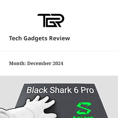
Tech Gadgets Review
Month:
December 2024